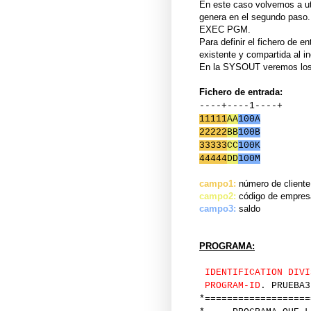
En este caso volvemos a uti
genera en el segundo paso.
EXEC PGM.
Para definir el fichero de
existente y compartida al 
En la SYSOUT veremos los 
Fichero de entrada:
----+----1----+
11111
AA
100A
22222
BB
100B
33333
CC
100K
44444
DD
100M
campo1:
número de cliente
campo2:
código de empres
campo3:
saldo
PROGRAMA:
IDENTIFICATION DIVI
PROGRAM-ID
. PRUEBA3
*===================