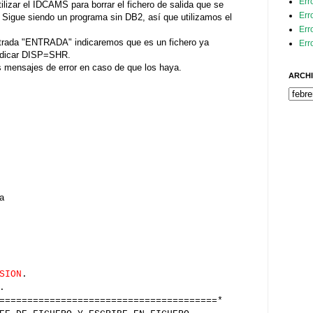
Err
lizar el IDCAMS para borrar el fichero de salida que se
Err
 Sigue siendo un programa sin DB2, así que utilizamos el
Err
 entrada "ENTRADA" indicaremos que es un fichero ya
Err
indicar DISP=SHR.
mensajes de error en caso de que los haya.
ARCHI
a
SION
.
.
=======================================*