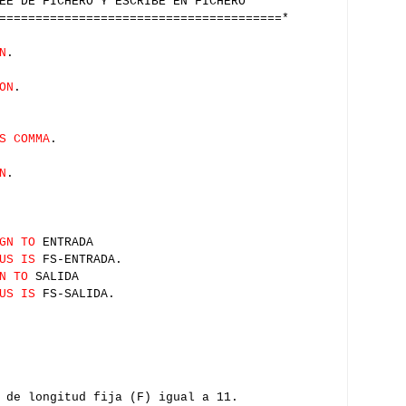
 DE FICHERO Y ESCRIBE EN FICHERO
=======================================*
N
.
ON
.
S COMMA
.
N
.
GN TO
ENTRADA
US IS
FS-ENTRADA.
N TO
SALIDA
US IS
FS-SALIDA.
 de longitud fija (F) igual a 11.