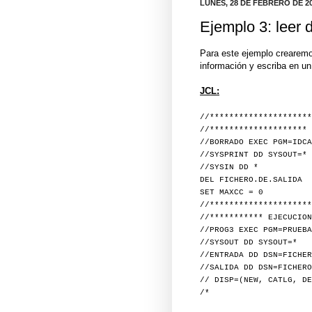
LUNES, 28 DE FEBRERO DE 2
Ejemplo 3: leer d
Para este ejemplo crearemo
información y escriba en un 
JCL:
//*********************
//******************** 
//BORRADO EXEC PGM=IDCA
//SYSPRINT DD SYSOUT=*
//SYSIN DD *
DEL FICHERO.DE.SALIDA
SET MAXCC = 0
//*********************
//*********** EJECUCION
//PROG3 EXEC PGM=PRUEBA
//SYSOUT DD SYSOUT=*
//ENTRADA DD DSN=FICHER
//SALIDA DD DSN=FICHERO
// DISP=(NEW, CATLG, DE
/*