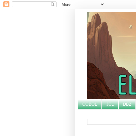
COBOL
JCL
DB2