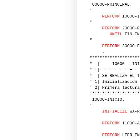
00000-PRINCIPAL.
*
PERFORM
10000-I
*
PERFORM
20000-P
UNTIL
FIN-EN
*
PERFORM
30000-F
.
********************
* | 10000 - INI
*--|------------+---
* | SE REALIZA EL T
* 1| Inicialización 
* 2| Primera lectura
********************
10000-INICIO.
*
INITIALIZE
WX-R
PERFORM
11000-A
PERFORM
LEER-EN