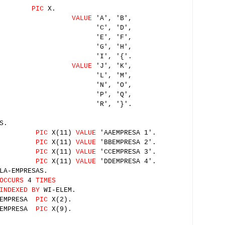
GNOS
PIC
X.
NO-MAS
VALUE
'A', 'B',
, 'D',
, 'F',
, 'H',
, '{'.
O-MENOS
VALUE
'J', 'K',
, 'M',
, 'O',
, 'Q',
, '}'.
S.
5
PIC
X(11)
VALUE
'AAEMPRESA 1'.
5
PIC
X(11)
VALUE
'BBEMPRESA 2'.
5
PIC
X(11)
VALUE
'CCEMPRESA 3'.
5
PIC
X(11)
VALUE
'DDEMPRESA 4'.
LA-EMPRESAS.
OCCURS
4
TIMES
INDEXED BY
WI-ELEM.
EMPRESA
PIC
X(2).
EMPRESA
PIC
X(9).