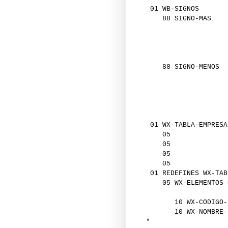
01 WB-SI
88 SIG
'C'
'E'
'G'
'I'
88 SIGN
'L'
'N'
'P'
'R'
01 WX-TABLA-EMPRESA
0
0
0
0
01 REDEFINES WX-TAB
05 WX-ELEMENTOS
10 WX-CODIGO-
10 WX-NOMBRE-
*