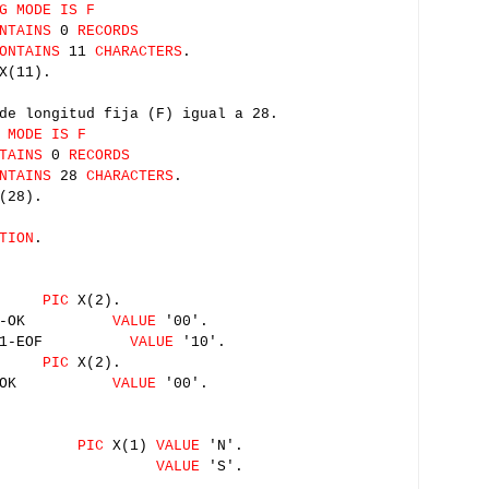
G MODE IS F
NTAINS
0
RECORDS
ONTAINS
11
CHARACTERS
.
X(11).
de longitud fija (F) igual a 28.
 MODE IS F
TAINS
0
RECORDS
NTAINS
28
CHARACTERS
.
(28).
TION
.
ADA
PIC
X(2).
RADA-OK
VALUE
'00'.
ERO1-EOF
VALUE
'10'.
IDA
PIC
X(2).
IDA-OK
VALUE
'00'.
NTRADA
PIC
X(1)
VALUE
'N'.
ENTRADA
VALUE
'S'.