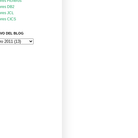
ores Ficheros
ores DB2
ores JCL
ores CICS
VO DEL BLOG