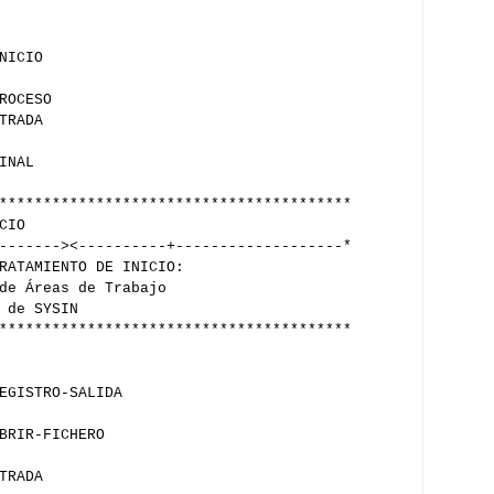
NICIO
ROCESO
TRADA
INAL
****************************************
CIO
-------><----------+-------------------*
RATAMIENTO DE INICIO:
de Áreas de Trabajo
 de SYSIN
****************************************
EGISTRO-SALIDA
BRIR-FICHERO
TRADA