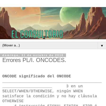
▼
domingo, 31 de octubre de 2010
Errores PL/I. ONCODES.
ONCODE significado del ONCODE
__________________________________________
_____________________
3 en un
SELECT/WHEN/OTHERWISE, ningún WHEN
satisface la condición y no hay cláusula
OTHERWISE