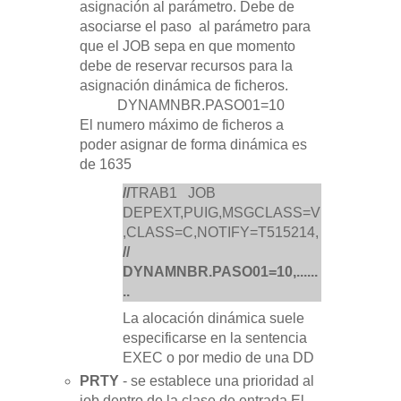
asignación al parámetro. Debe de
asociarse el paso al parámetro para
que el JOB sepa en que momento
debe de reservar recursos para la
asignación dinámica de ficheros.
DYNAMNBR.PASO01=10
El numero máximo de ficheros a
poder asignar de forma dinámica es
de 1635
//
TRAB1 JOB
DEPEXT,PUIG,MSGCLASS=V
,CLASS=C,NOTIFY=T515214,
//
DYNAMNBR.PASO01=10,......
..
La alocación dinámica suele
especificarse en la sentencia
EXEC o por medio de una DD
PRTY
- se establece una prioridad al
job dentro de la clase de entrada.
El