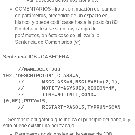
COMENTARIOS - Ira a continuación del campo
de parámetros, precedido de un espacio en
blanco, y puede codificarse hasta la posición 80.
No debe utilizarse si no hay campo de
parámetros, en éste caso se utilizaría la
Sentencia de Comentarios (//*).
Sentencia JOB - CABECERA
//NAMEJCLX JOB
102,'DESCRIPCION',CLASS=A,
// MSGCLASS=H,MSGLEVEL=(2,1),
// NOTIFY=&SYSUID,REGION=4M,
// TIME=NOLIMIT,COND=
(0,NE),PRTY=15,
// RESTART=PASO15,TYPRUN=SCAN
Sentencia obligatoria que indica el principio del trabajo, y
solo puede existir una por trabajo.
Parámetros posicionales en la sentencia JOB: