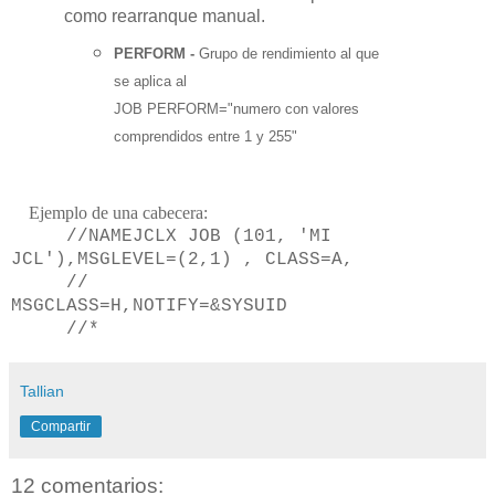
como rearranque manual.
PERFORM
-
Grupo de rendimiento al que
se aplica al
JOB
PERFORM="numero
con valores
comprendidos entre 1 y 255"
Ejemplo de una cabecera:
//NAMEJCLX JOB (101, 'MI
JCL'),MSGLEVEL=(2,1) , CLASS=A,
//
MSGCLASS=H,NOTIFY=&SYSUID
//*
Tallian
Compartir
12 comentarios: