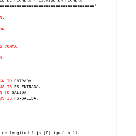
 DE FICHERO Y ESCRIBE EN FICHERO
=======================================*
N
.
ON
.
S COMMA
.
N
.
GN TO
ENTRADA
US IS
FS-ENTRADA.
N TO
SALIDA
US IS
FS-SALIDA.
 de longitud fija (F) igual a 11.