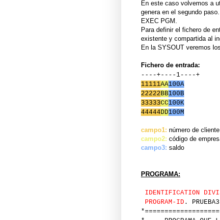
En este caso volvemos a uti
genera en el segundo paso.
EXEC PGM.
Para definir el fichero de
existente y compartida al 
En la SYSOUT veremos los 
Fichero de entrada:
----+----1----+
11111
AA
100A
22222
BB
100B
33333
CC
100K
44444
DD
100M
campo1:
número de cliente
campo2:
código de empres
campo3:
saldo
PROGRAMA:
IDENTIFICATION DIVI
PROGRAM-ID
. PRUEBA3
*===================