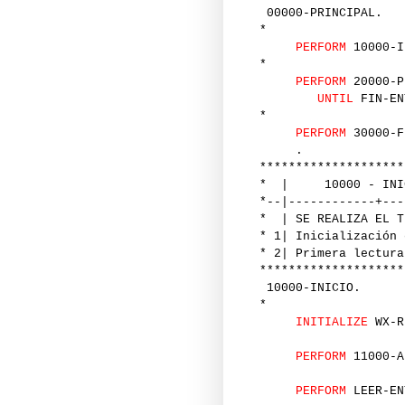
00000-PRINCIPAL.
*
PERFORM
10000-I
*
PERFORM
20000-P
UNTIL
FIN-EN
*
PERFORM
30000-F
.
********************
* | 10000 - INI
*--|------------+---
* | SE REALIZA EL T
* 1| Inicialización 
* 2| Primera lectura
********************
10000-INICIO.
*
INITIALIZE
WX-R
PERFORM
11000-A
PERFORM
LEER-EN