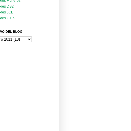
ores Ficheros
ores DB2
ores JCL
ores CICS
VO DEL BLOG