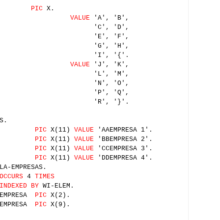
GNOS
PIC
X.
NO-MAS
VALUE
'A', 'B',
, 'D',
, 'F',
, 'H',
, '{'.
O-MENOS
VALUE
'J', 'K',
, 'M',
, 'O',
, 'Q',
, '}'.
S.
5
PIC
X(11)
VALUE
'AAEMPRESA 1'.
5
PIC
X(11)
VALUE
'BBEMPRESA 2'.
5
PIC
X(11)
VALUE
'CCEMPRESA 3'.
5
PIC
X(11)
VALUE
'DDEMPRESA 4'.
LA-EMPRESAS.
OCCURS
4
TIMES
INDEXED BY
WI-ELEM.
EMPRESA
PIC
X(2).
EMPRESA
PIC
X(9).