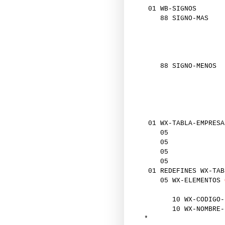
01 WB-SI
88 SIG
'C'
'E'
'G'
'I'
88 SIGN
'L'
'N'
'P'
'R'
01 WX-TABLA-EMPRESA
0
0
0
0
01 REDEFINES WX-TAB
05 WX-ELEMENTOS
10 WX-CODIGO-
10 WX-NOMBRE-
*