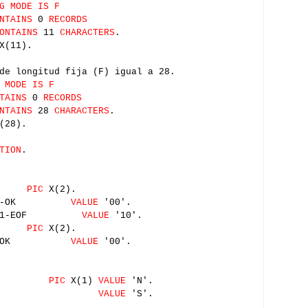
G MODE IS F
NTAINS
0
RECORDS
ONTAINS
11
CHARACTERS
.
X(11).
de longitud fija (F) igual a 28.
 MODE IS F
TAINS
0
RECORDS
NTAINS
28
CHARACTERS
.
(28).
TION
.
ADA
PIC
X(2).
RADA-OK
VALUE
'00'.
ERO1-EOF
VALUE
'10'.
IDA
PIC
X(2).
IDA-OK
VALUE
'00'.
NTRADA
PIC
X(1)
VALUE
'N'.
ENTRADA
VALUE
'S'.