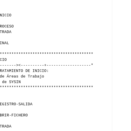
NICIO
ROCESO
TRADA
INAL
****************************************
CIO
-------><----------+-------------------*
RATAMIENTO DE INICIO:
de Áreas de Trabajo
 de SYSIN
****************************************
EGISTRO-SALIDA
BRIR-FICHERO
TRADA