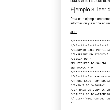
LUNES, 28 DE FEBRERO DE 2
Ejemplo 3: leer d
Para este ejemplo crearemo
información y escriba en un 
JCL:
//*********************
//******************** 
//BORRADO EXEC PGM=IDCA
//SYSPRINT DD SYSOUT=*
//SYSIN DD *
DEL FICHERO.DE.SALIDA
SET MAXCC = 0
//*********************
//*********** EJECUCION
//PROG3 EXEC PGM=PRUEBA
//SYSOUT DD SYSOUT=*
//ENTRADA DD DSN=FICHER
//SALIDA DD DSN=FICHERO
// DISP=(NEW, CATLG, DE
/*