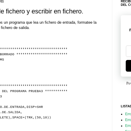
011
RECIB
DEL 
e fichero y escribir en fichero.
s un programa que lea un fichero de entrada, formatee la
fichero de salida.
*********************************
BORRADO *************************
MS
Po
*********************************
 DEL PROGRAMA PRUEBA3 ***********
3
LISTA
O.DE.ENTRADA,DISP=SHR
.DE.SALIDA,
Err
LETE),SPACE=(TRK,(50,10))
Err
Err