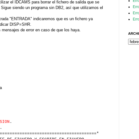
Err
lizar el IDCAMS para borrar el fichero de salida que se
Err
 Sigue siendo un programa sin DB2, así que utilizamos el
Err
 entrada "ENTRADA" indicaremos que es un fichero ya
Err
indicar DISP=SHR.
mensajes de error en caso de que los haya.
ARCHI
a
SION
.
.
=======================================*