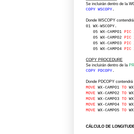
Se incluirán dentro de l
COPY WSCOPY
.
Donde WSCOPY contendrá al
01 WX-WSCOPY.
05 WX-CAMPO1
PIC
05 WX-CAMPO2
PIC
05 WX-CAMPO3
PIC
05 WX-CAMPO4
PIC
COPY PROCEDURE
Se incluirán dentro de la
PR
COPY PDCOPY
.
Donde PDCOPY contendrá al
MOVE
WX-CAMPO1
TO
WX
MOVE
WX-CAMPO2
TO
WX
MOVE
WX-CAMPO3
TO
WX
MOVE
WX-CAMPO4
TO
WX
MOVE
WX-CAMPO5
TO
WX
CÁLCULO DE LONGITUD