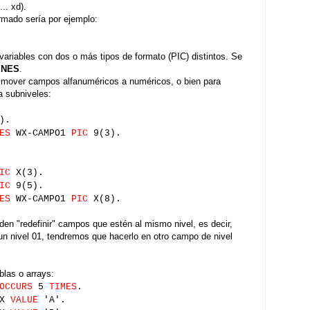
.. xd).
rmado sería por ejemplo:
 variables con dos o más tipos de formato (PIC) distintos. Se
INES
.
ar mover campos alfanuméricos a numéricos, o bien para
 subniveles:
).
ES
WX-CAMPO1
PIC
9(3).
IC
X(3).
IC
9(5).
ES
WX-CAMPO1
PIC
X(8).
 "redefinir" campos que estén al mismo nivel, es decir,
un nivel 01, tendremos que hacerlo en otro campo de nivel
blas o arrays:
OCCURS
5
TIMES
.
X
VALUE
'A'.