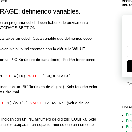
 2011
RECIB
DEL 
E: definiendo variables.
en un programa cobol deben haber sido previamente
G-STORAGE SECTION.
 variables en cobol. Cada variable que definamos debe
 valor inicial lo indicaremos con la cláusula
VALUE
.
 con un PIC X(número de caracteres). Podrán tener como
UM
PIC
X(10)
VALUE
'LOQUESEA10'.
Po
dican con un PIC 9(número de dígitos). Sólo tendrán valor
oma decimal.
(value sin las
IC
9(5)V9(2)
VALUE
12345,67.
LISTA
Err
e indican con un PIC 9(número de dígitos) COMP-3. Sólo
Err
ariables ocuparán, en espacio, menos que un numérico
Err