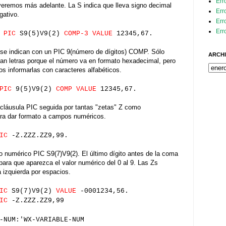
Err
 veremos más adelante. La S indica que lleva signo decimal
Err
gativo.
Err
Err
3
PIC
S9(5)V9(2)
COMP-3 VALUE
12345,67.
 se indican con un PIC 9(número de dígitos) COMP. Sólo
ARCHI
an letras porque el número va en formato hexadecimal, pero
s informarlas con caracteres alfabéticos.
PIC
9(5)V9(2)
COMP VALUE
12345,67.
a cláusula PIC seguida por tantas "zetas" Z como
ara dar formato a campos numéricos.
PIC
-Z.ZZZ.ZZ9,99.
o numérico PIC S9(7)V9(2). El último dígito antes de la coma
para que aparezca el valor numérico del 0 al 9. Las Zs
la izquierda por espacios.
PIC
S9(7)V9(2)
VALUE
-0001234,56.
PIC
-Z.ZZZ.ZZ9,99
-NUM:'WX-VARIABLE-NUM