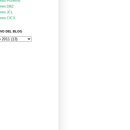
ores Ficheros
ores DB2
ores JCL
ores CICS
VO DEL BLOG