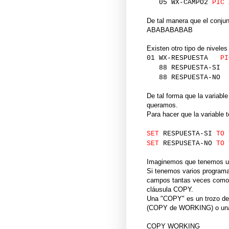
05 WX-CAMPO2
PIC
De tal manera que el conjun
ABABABABAB
Existen otro tipo de niveles
01 WX-RESPUESTA
PI
88 RESPUESTA
88 RESPUESTA
De tal forma que la varia
queramos.
Para hacer que la variable 
SET
RESPUESTA-SI
TO 
SET
RESPUSETA-NO
TO 
Imaginemos que tenemos una
Si tenemos varios programa
campos tantas veces como 
cláusula COPY.
Una "COPY" es un trozo de 
(COPY de WORKING) o una
COPY WORKING