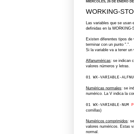
MIÉRCOLES, 26 DE ENERO DE
WORKING-STORAG
Las variables que se usan 
definidas en la WORKIN
Existen diferentes tipos de
terminar con un punto ".".
Si la variable va a tener un
Alfanuméricas
: se indican
valores números y letras.
01 WX-VARIABLE-ALFN
Numéricas normales
: se in
numérico. La V indica la c
01 WX-VARIABLE-NUM
P
comillas)
Numéricos comprimidos
: s
valores numéricos. Estas v
normal.