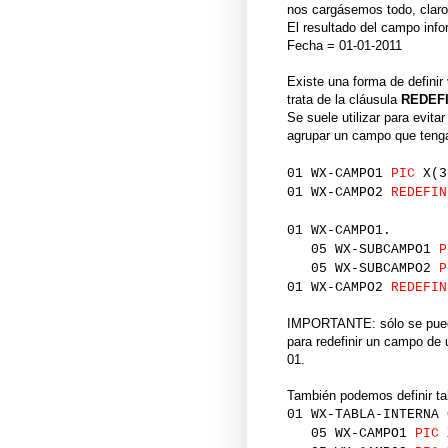
nos cargásemos todo, claro.
El resultado del campo info
Fecha = 01-01-2011
Existe una forma de definir
trata de la cláusula
REDEF
Se suele utilizar para evit
agrupar un campo que tenga
01 WX-CAMPO1
PIC
X(3
01 WX-CAMPO2
REDEFIN
01 WX-CAMPO1.
05 WX-SUBCAMPO1
P
05 WX-SUBCAMPO2
P
01 WX-CAMPO2
REDEFIN
IMPORTANTE: sólo se pueden
para redefinir un campo de 
01.
También podemos definir ta
01 WX-TABLA-INTERNA
05 WX-CAMPO1
PIC