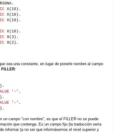
RSONA.
IC
X(10).
IC
X(10).
IC
X(10).
IC
X(10).
IC
9(3).
IC
9(2).
que sea una constante, en lugar de ponerle nombre al campo
a
FILLER
:
).
ALUE
'-'.
).
ALUE
'-'.
).
on un campo "con nombre", es que el FILLER no se puede
ormación que contenga. Es un campo fijo (la traducción sería
 informar (a no ser que informásemos el nivel superior y