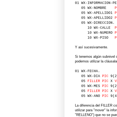
01 WX-INFORMACION-PE
05 WX-NOMBRE
P
05 WX-APELLIDO1
P
05 WX-APELLIDO2
P
05 WX-DIRECCION.
10 WX-CALLE
P
10 WX-NUMERO
P
10 WX-PISO
P
Y así sucesivamente.
Si tenemos algún subnivel 
podemos utilizar la cláusal
01 WX-FECHA.
05 WX-DIA
PIC
9(2
05
FILLER
PIC
X
V
05 WX-MES
PIC
9(2
05
FILLER
PIC
X
V
05 WX-ANO
PIC
9(4
La diferencia del FILLER c
utilizar para "mover" la inf
"RELLENO") que no se puede