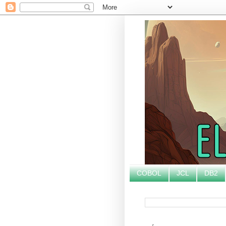
COBOL
JCL
DB2