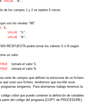
X
VALUE
'B'.
to de los campos 1 y 2 se repiten 5 veces:
 que son los niveles "88":
C
X.
-SI
VALUE
'S'.
-NO
VALUE
'N'.
ble WX-RESPUESTA podrá tomar los valores S ó N según
tome un valor:
tomará el valor S.
TRUE
tomará el valor N.
TRUE
 serie de campos que definen la estructura de un fichero.
s que usan ese fichero, tendremos que escribir esos
programas tengamos. Para ahorrarnos trabajo tenemos la
código cobol que puede contener la definición de variables
 parte del código del programa (COPY de PROCEDURE):