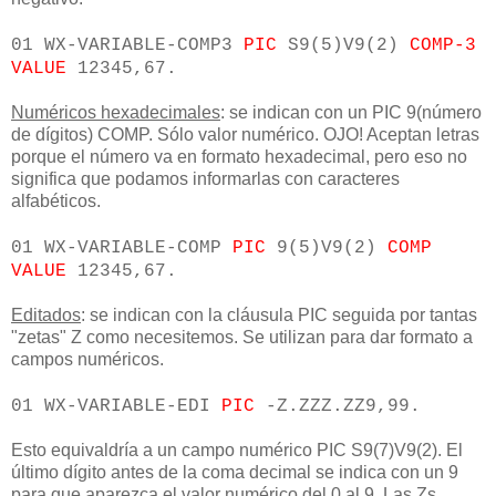
01 WX-VARIABLE-COMP3
PIC
S9(5)V9(2)
COMP-3
VALUE
12345,67.
Numéricos hexadecimales
: se indican con un PIC 9(número
de dígitos) COMP. Sólo valor numérico. OJO! Aceptan letras
porque el número va en formato hexadecimal, pero eso no
significa que podamos informarlas con caracteres
alfabéticos.
01 WX-VARIABLE-COMP
PIC
9(5)V9(2)
COMP
VALUE
12345,67.
Editados
: se indican con la cláusula PIC seguida por tantas
"zetas" Z como necesitemos. Se utilizan para dar formato a
campos numéricos.
01 WX-VARIABLE-EDI
PIC
-Z.ZZZ.ZZ9,99.
Esto equivaldría a un campo numérico PIC S9(7)V9(2). El
último dígito antes de la coma decimal se indica con un 9
para que aparezca el valor numérico del 0 al 9. Las Zs