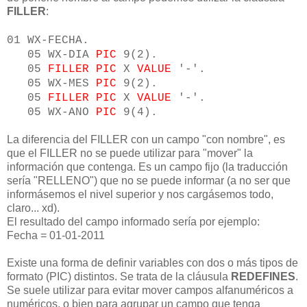
FILLER
:
01 WX-FECHA.
05 WX-DIA
PIC
9(2).
05
FILLER
PIC
X
VALUE
'-'.
05 WX-MES
PIC
9(2).
05
FILLER
PIC
X
VALUE
'-'.
05 WX-ANO
PIC
9(4).
La diferencia del FILLER con un campo "con nombre", es
que el FILLER no se puede utilizar para "mover" la
información que contenga. Es un campo fijo (la traducción
sería "RELLENO") que no se puede informar (a no ser que
informásemos el nivel superior y nos cargásemos todo,
claro... xd).
El resultado del campo informado sería por ejemplo:
Fecha = 01-01-2011
Existe una forma de definir variables con dos o más tipos de
formato (PIC) distintos. Se trata de la cláusula
REDEFINES
.
Se suele utilizar para evitar mover campos alfanuméricos a
numéricos, o bien para agrupar un campo que tenga