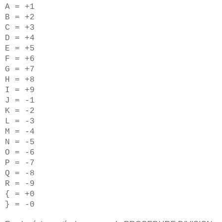
A = +1
B = +2
C = +3
D = +4
E = +5
F = +6
G = +7
H = +8
I = +9
J = -1
K = -2
L = -3
M = -4
N = -5
O = -6
P = -7
Q = -8
R = -9
{ = +0
} = -0