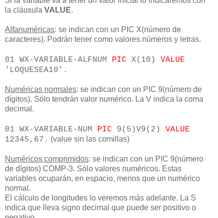
Si la variable va a tener un valor inicial lo indicaremos con
la cláusula
VALUE
.
Alfanuméricas
: se indican con un PIC X(número de
caracteres). Podrán tener como valores números y letras.
01 WX-VARIABLE-ALFNUM
PIC
X(10)
VALUE
'LOQUESEA10'.
Numéricas normales
: se indican con un PIC 9(número de
dígitos). Sólo tendrán valor numérico. La V indica la coma
decimal.
01 WX-VARIABLE-NUM
PIC
9(5)V9(2)
VALUE
(value sin las comillas)
12345,67.
Numéricos comprimidos
: se indican con un PIC 9(número
de dígitos) COMP-3. Sólo valores numéricos. Estas
variables ocuparán, en espacio, menos que un numérico
normal.
El cálculo de longitudes lo veremos más adelante. La S
indica que lleva signo decimal que puede ser positivo o
negativo.