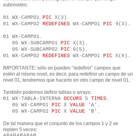
subniveles:
01 WX-CAMPO1
PIC
X(3).
01 WX-CAMPO2
REDEFINES
WX-CAMPO1
PIC
9(3).
01 WX-CAMPO1.
05 WX-SUBCAMPO1
PIC
X(3).
05 WX-SUBCAMPO2
PIC
9(5).
01 WX-CAMPO2
REDEFINES
WX-CAMPO1
PIC
X(8).
IMPORTANTE: sólo se pueden "redefinir" campos que
estén al mismo nivel, es decir, para redefinir un campo de un
nivel 01, tendremos que hacerlo en otro campo de nivel 01.
También podemos definir tablas o arrays:
01 WX-TABLA-INTERNA
OCCURS
5
TIMES
.
05 WX-CAMPO1
PIC
X
VALUE
'A'.
05 WX-CAMPO2
PIC
X
VALUE
'B'.
De tal manera que el conjunto de los campos 1 y 2 se
repiten 5 veces:
ABABABABAB