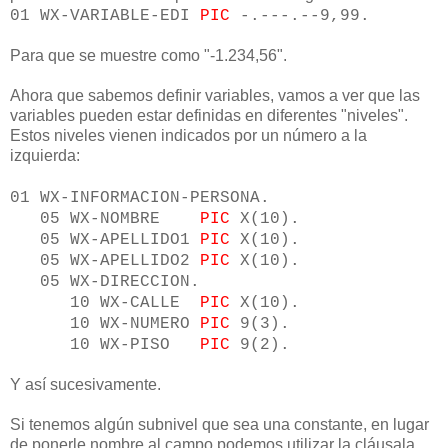
01 WX-VARIABLE-EDI
PIC
-.---.--9,99.
Para que se muestre como "-1.234,56".
Ahora que sabemos definir variables, vamos a ver que las
variables pueden estar definidas en diferentes "niveles".
Estos niveles vienen indicados por un número a la
izquierda:
01 WX-INFORMACION-PERSONA.
05 WX-NOMBRE
PIC
X(10).
05 WX-APELLIDO1
PIC
X(10).
05 WX-APELLIDO2
PIC
X(10).
05 WX-DIRECCION.
10 WX-CALLE
PIC
X(10).
10 WX-NUMERO
PIC
9(3).
10 WX-PISO
PIC
9(2).
Y así sucesivamente.
Si tenemos algún subnivel que sea una constante, en lugar
de ponerle nombre al campo podemos utilizar la cláusala