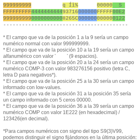
999999999
q Íì%
00000
S
FFFFFFFFF
4444444444
93716
000000
FFFFF
00E2
999999999
0000000000
8265C
000000
00000
0122
----------------------------------------
* El campo que va de la posición 1 a la 9 sería un campo
numérico normal con valor 999999999.
* El campo que va de la posición 10 a la 19 sería un campo
alfanumérico con valor ' ' (9 espacios).
* El campo que va de la posición 20 a la 24 sería un campo
numérico COMP-3 con valor 983276156 positivo (letra C,
letra D para negativos*).
* El campo que va de la posición 25 a la 30 sería un campo
informado con low-values.
* El campo que va de la posición 31 a la posición 35 sería
un campo informado con 5 ceros 00000.
* El campo que va de la posición 36 a la 39 sería un campo
numérico COMP con valor 1E222 (en hexadecimal) /
123426(en decimal).
*Para campos numéricos con signo del tipo S9(3)V99,
podemos distinguir el signo fijándonos en la última posición: