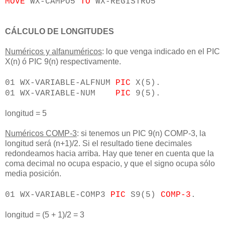
MOVE
WX-CAMPO5
TO
WX-REGISTRO5
CÁLCULO DE LONGITUDES
Numéricos y alfanuméricos
: lo que venga indicado en el PIC
X(n) ó PIC 9(n) respectivamente.
01 WX-VARIABLE-ALFNUM
PIC
X(5).
01 WX-VARIABLE-NUM
PIC
9(5).
longitud = 5
Numéricos COMP-3
: si tenemos un PIC 9(n) COMP-3, la
longitud será (n+1)/2. Si el resultado tiene decimales
redondeamos hacia arriba. Hay que tener en cuenta que la
coma decimal no ocupa espacio, y que el signo ocupa sólo
media posición.
01 WX-VARIABLE-COMP3
PIC
S9(5)
COMP-3
.
longitud = (5 + 1)/2 = 3