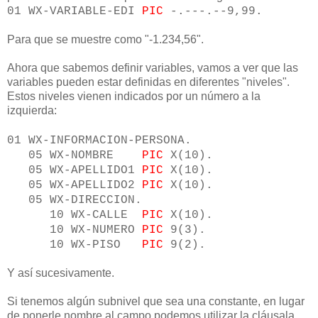
01 WX-VARIABLE-EDI
PIC
-.---.--9,99.
Para que se muestre como "-1.234,56".
Ahora que sabemos definir variables, vamos a ver que las
variables pueden estar definidas en diferentes "niveles".
Estos niveles vienen indicados por un número a la
izquierda:
01 WX-INFORMACION-PERSONA.
05 WX-NOMBRE
PIC
X(10).
05 WX-APELLIDO1
PIC
X(10).
05 WX-APELLIDO2
PIC
X(10).
05 WX-DIRECCION.
10 WX-CALLE
PIC
X(10).
10 WX-NUMERO
PIC
9(3).
10 WX-PISO
PIC
9(2).
Y así sucesivamente.
Si tenemos algún subnivel que sea una constante, en lugar
de ponerle nombre al campo podemos utilizar la cláusala