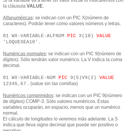
Si la variable va a tener un valor inicial lo indicaremos con
la cláusula
VALUE
.
Alfanuméricas
: se indican con un PIC X(número de
caracteres). Podrán tener como valores números y letras.
01 WX-VARIABLE-ALFNUM
PIC
X(10)
VALUE
'LOQUESEA10'.
Numéricas normales
: se indican con un PIC 9(número de
dígitos). Sólo tendrán valor numérico. La V indica la coma
decimal.
01 WX-VARIABLE-NUM
PIC
9(5)V9(2)
VALUE
(value sin las comillas)
12345,67.
Numéricos comprimidos
: se indican con un PIC 9(número
de dígitos) COMP-3. Sólo valores numéricos. Estas
variables ocuparán, en espacio, menos que un numérico
normal.
El cálculo de longitudes lo veremos más adelante. La S
indica que lleva signo decimal que puede ser positivo o
negativo.