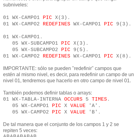
subniveles:
01 WX-CAMPO1
PIC
X(3).
01 WX-CAMPO2
REDEFINES
WX-CAMPO1
PIC
9(3).
01 WX-CAMPO1.
05 WX-SUBCAMPO1
PIC
X(3).
05 WX-SUBCAMPO2
PIC
9(5).
01 WX-CAMPO2
REDEFINES
WX-CAMPO1
PIC
X(8).
IMPORTANTE: sólo se pueden "redefinir" campos que
estén al mismo nivel, es decir, para redefinir un campo de un
nivel 01, tendremos que hacerlo en otro campo de nivel 01.
También podemos definir tablas o arrays:
01 WX-TABLA-INTERNA
OCCURS
5
TIMES
.
05 WX-CAMPO1
PIC
X
VALUE
'A'.
05 WX-CAMPO2
PIC
X
VALUE
'B'.
De tal manera que el conjunto de los campos 1 y 2 se
repiten 5 veces:
ABABABABAB