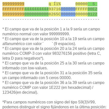
999999999
q Íì%
00000
S
FFFFFFFFF
4444444444
93716
000000
FFFFF
00E2
999999999
0000000000
8265C
000000
00000
0122
----------------------------------------
* El campo que va de la posición 1 a la 9 sería un campo
numérico normal con valor 999999999.
* El campo que va de la posición 10 a la 19 sería un campo
alfanumérico con valor ' ' (9 espacios).
* El campo que va de la posición 20 a la 24 sería un campo
numérico COMP-3 con valor 983276156 positivo (letra C,
letra D para negativos*).
* El campo que va de la posición 25 a la 30 sería un campo
informado con low-values.
* El campo que va de la posición 31 a la posición 35 sería
un campo informado con 5 ceros 00000.
* El campo que va de la posición 36 a la 39 sería un campo
numérico COMP con valor 1E222 (en hexadecimal) /
123426(en decimal).
*Para campos numéricos con signo del tipo S9(3)V99,
podemos distinguir el signo fijándonos en la última posición: