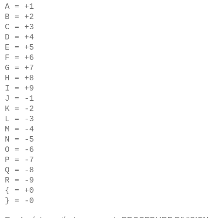
A = +1
B = +2
C = +3
D = +4
E = +5
F = +6
G = +7
H = +8
I = +9
J = -1
K = -2
L = -3
M = -4
N = -5
O = -6
P = -7
Q = -8
R = -9
{ = +0
} = -0