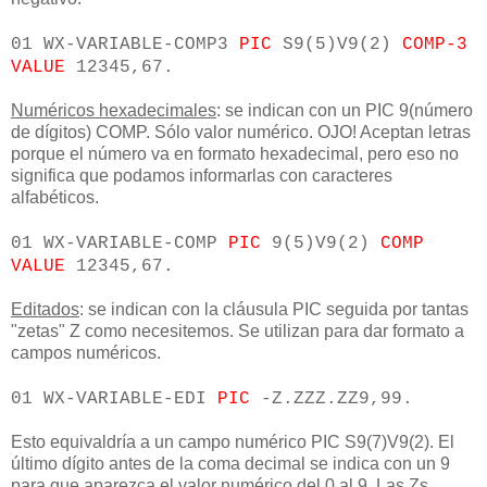
01 WX-VARIABLE-COMP3
PIC
S9(5)V9(2)
COMP-3
VALUE
12345,67.
Numéricos hexadecimales
: se indican con un PIC 9(número
de dígitos) COMP. Sólo valor numérico. OJO! Aceptan letras
porque el número va en formato hexadecimal, pero eso no
significa que podamos informarlas con caracteres
alfabéticos.
01 WX-VARIABLE-COMP
PIC
9(5)V9(2)
COMP
VALUE
12345,67.
Editados
: se indican con la cláusula PIC seguida por tantas
"zetas" Z como necesitemos. Se utilizan para dar formato a
campos numéricos.
01 WX-VARIABLE-EDI
PIC
-Z.ZZZ.ZZ9,99.
Esto equivaldría a un campo numérico PIC S9(7)V9(2). El
último dígito antes de la coma decimal se indica con un 9
para que aparezca el valor numérico del 0 al 9. Las Zs