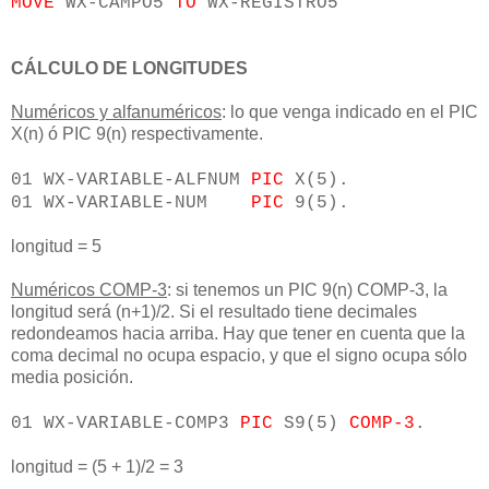
MOVE
WX-CAMPO5
TO
WX-REGISTRO5
CÁLCULO DE LONGITUDES
Numéricos y alfanuméricos
: lo que venga indicado en el PIC
X(n) ó PIC 9(n) respectivamente.
01 WX-VARIABLE-ALFNUM
PIC
X(5).
01 WX-VARIABLE-NUM
PIC
9(5).
longitud = 5
Numéricos COMP-3
: si tenemos un PIC 9(n) COMP-3, la
longitud será (n+1)/2. Si el resultado tiene decimales
redondeamos hacia arriba. Hay que tener en cuenta que la
coma decimal no ocupa espacio, y que el signo ocupa sólo
media posición.
01 WX-VARIABLE-COMP3
PIC
S9(5)
COMP-3
.
longitud = (5 + 1)/2 = 3