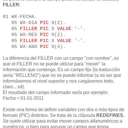
FILLER
:
01 WX-FECHA.
05 WX-DIA
PIC
9(2).
05
FILLER
PIC
X
VALUE
'-'.
05 WX-MES
PIC
9(2).
05
FILLER
PIC
X
VALUE
'-'.
05 WX-ANO
PIC
9(4).
La diferencia del FILLER con un campo "con nombre", es
que el FILLER no se puede utilizar para "mover" la
información que contenga. Es un campo fijo (la traducción
sería "RELLENO") que no se puede informar (a no ser que
informásemos el nivel superior y nos cargásemos todo,
claro... xd).
El resultado del campo informado sería por ejemplo:
Fecha = 01-01-2011
Existe una forma de definir variables con dos o más tipos de
formato (PIC) distintos. Se trata de la cláusula
REDEFINES
.
Se suele utilizar para evitar mover campos alfanuméricos a
numéricos, o bien para agrupar un campo que tenga