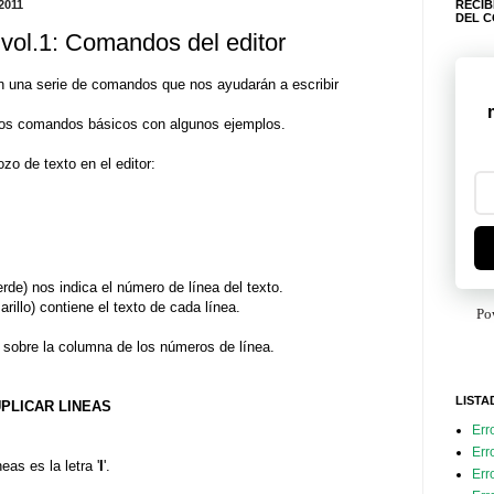
2011
RECIB
DEL 
ol.1: Comandos del editor
n una serie de comandos que nos ayudarán a escribir
os comandos básicos con algunos ejemplos.
zo de texto en el editor:
erde) nos indica el número de línea del texto.
rillo) contiene el texto de cada línea.
Po
sobre la columna de los números de línea.
LISTA
UPLICAR LINEAS
Err
Err
eas es la letra '
I
'.
Err