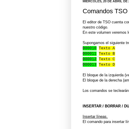
MIÉRCOLES, 20 DE ABRIL DE 
Comandos TSO v
El editor de TSO cuenta co
nuestro código.
En este volumen veremos l
Supongamos el siguiente tro
000010
Texto A
000011
Texto B
000012
Texto C
000013
Texto D
El bloque de la izquierda (v
El bloque de la derecha (ama
Los comandos se teclearán 
INSERTAR / BORRAR / D
Insertar líneas.
El comando para insertar lín