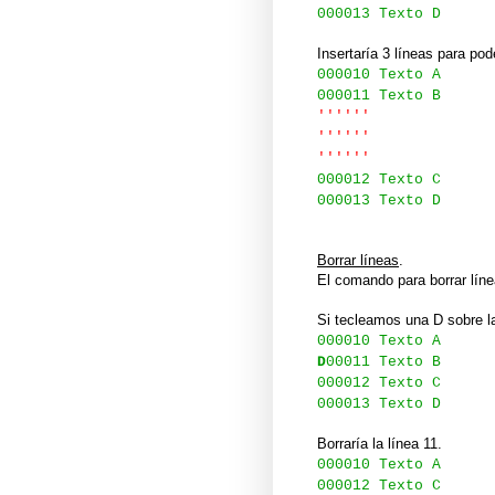
000013 Texto D
Insertaría 3 líneas para pod
000010 Texto A
000011 Texto B
''''''
''''''
''''''
000012 Texto C
000013 Texto D
Borrar líneas
.
El comando para borrar línea
Si tecleamos una D sobre la
000010 Texto A
D
00011 Texto B
000012 Texto C
000013 Texto D
Borraría la línea 11.
000010 Texto A
000012 Texto C