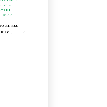
ores Ficheros
ores DB2
ores JCL
ores CICS
VO DEL BLOG