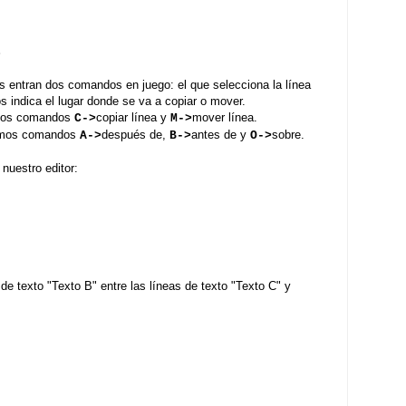
S
s entran dos comandos en juego: el que selecciona la línea
os indica el lugar donde se va a copiar o mover.
emos comandos
copiar línea y
mover línea.
C->
M->
nemos comandos
después de,
antes de y
sobre.
A->
B->
O->
nuestro editor:
de texto "Texto B" entre las líneas de texto "Texto C" y