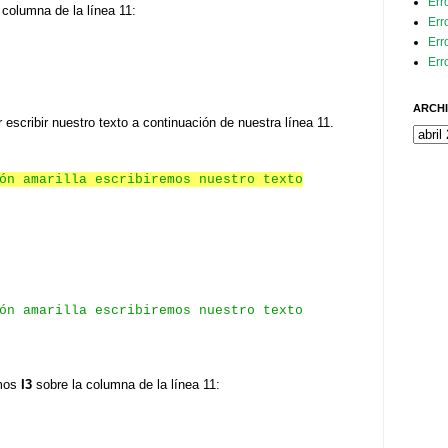
Err
 columna de la línea 11:
Err
Err
Err
ARCHI
r escribir nuestro texto a continuación de nuestra línea 11.
ón amarilla escribiremos nuestro texto
ón amarilla escribiremos nuestro texto
amos
I3
sobre la columna de la línea 11: