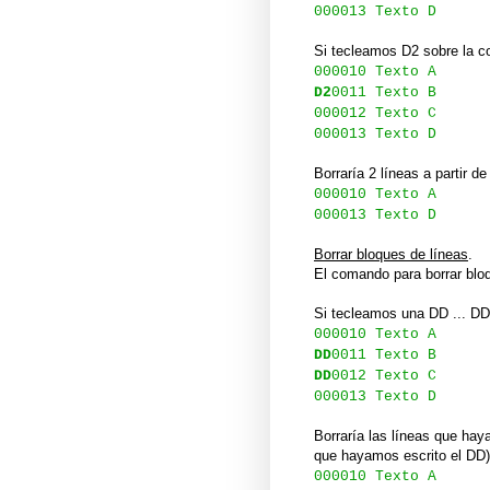
000013 Texto D
Si tecleamos D2 sobre la co
000010 Texto A
D2
0011 Texto B
000012 Texto C
000013 Texto D
Borraría 2 líneas a partir de 
000010 Texto A
000013 Texto D
Borrar bloques de líneas
.
El comando para borrar bloq
Si tecleamos una DD ... DD 
000010 Texto A
DD
0011 Texto B
DD
0012 Texto C
000013 Texto D
Borraría las líneas que hay
que hayamos escrito el DD)
000010 Texto A