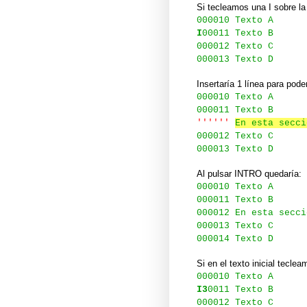
Si tecleamos una I sobre la
000010 Texto A
I
00011 Texto B
000012 Texto C
000013 Texto D
Insertaría 1 línea para pode
000010 Texto A
000011 Texto B
''''''
En esta secci
000012 Texto C
000013 Texto D
Al pulsar INTRO quedaría:
000010 Texto A
000011 Texto B
000012 En esta secci
000013 Texto C
000014 Texto D
Si en el texto inicial tecle
000010 Texto A
I3
0011 Texto B
000012 Texto C