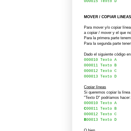
000015 Texto D
MOVER / COPIAR LINEA
Para mover y/o copiar línea
a copiar / mover y el que n
Para la primera parte ten
Para la segunda parte te
Dado el siguiente código en 
000010 Texto A
000011 Texto B
000012 Texto C
000013 Texto D
Copiar líneas
Si queremos copiar la línea 
"Texto D" podríamos hacer:
000010 Texto A
C
00011 Texto B
000012 Texto C
B
00013 Texto D
O bien