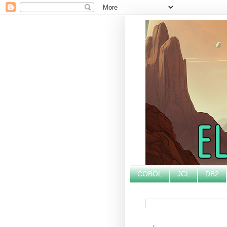
COBOL
JCL
DB2