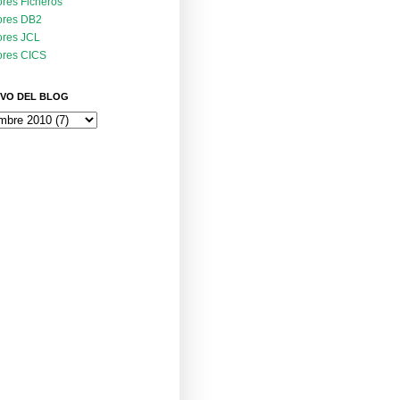
ores Ficheros
ores DB2
ores JCL
ores CICS
VO DEL BLOG