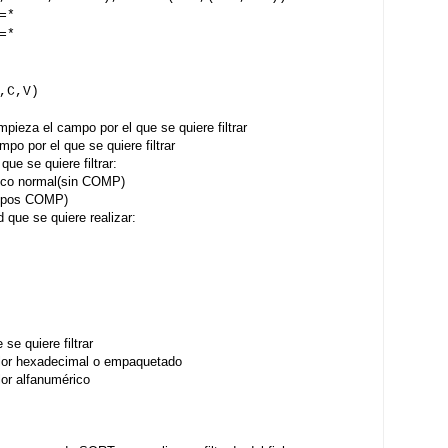
=*
=*
,C,V)
mpieza el campo por el que se quiere filtrar
po por el que se quiere filtrar
ue se quiere filtrar:
o normal(sin COMP)
pos COMP)
 que se quiere realizar:
 se quiere filtrar
or hexadecimal o empaquetado
r alfanumérico