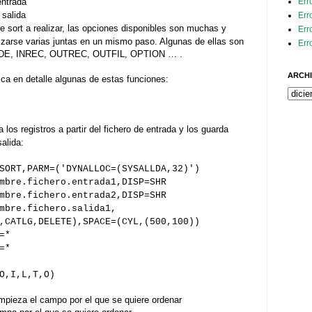
Err
entrada
 salida
Err
de sort a realizar, las opciones disponibles son muchas y
Err
izarse varias juntas en un mismo paso. Algunas de ellas son
Err
DE, INREC, OUTREC, OUTFIL, OPTION … .
ARCHI
ca en detalle algunas de estas funciones:
los registros a partir del fichero de entrada y los guarda
alida:
SORT,PARM=('DYNALLOC=(SYSALLDA,32)')
bre.fichero.entrada1,DISP=SHR
.fichero.entrada2,DISP=SHR
mbre.fichero.salida1,
DELETE),SPACE=(CYL,(500,100))
=*
=*
O,I,L,T,O)
empieza el campo por el que se quiere ordenar