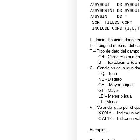
//SYSOUT DD SYSOUT
//SYSPRINT DD SYSOUT
//SYSIN DD *
SORT FIELDS=COPY
INCLUDE COND=(I,L,T
I – Inicio. Posición donde e
L – Longitud máxima del cam
T – Tipo de dato del campo q
CH - Carácter o numéric
BI - Hexadecimal (cam
C – Condición de la igualdad
EQ – Igual
NE - Distinto
GE – Mayor o igual
GT - Mayor
LE – Menor o igual
LT - Menor
V – Valor del dato por el que
X’001A‘ – Indica un val
C’AL12’ – Indica un valo
Ejemplos: