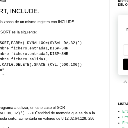
2020
RECIB
DEL 
RT, INCLUDE.
do zonas de un mismo registro con INCLUDE.
 SORT es la siguiente:
SORT,PARM=('DYNALLOC=(SYSALLDA,32)')
bre.fichero.entrada1,DISP=SHR
.fichero.entrada2,DISP=SHR
mbre.fichero.salida1,
DELETE),SPACE=(CYL,(500,100))
=*
=*
Po
LISTA
rograma a utilizar, en este caso el SORT
Err
Cantidad de memoria que se da a la
ALLDA,32)') -->
Err
ueda corto, aumentarla en valores de 8,12,32,64,128, 256
Err