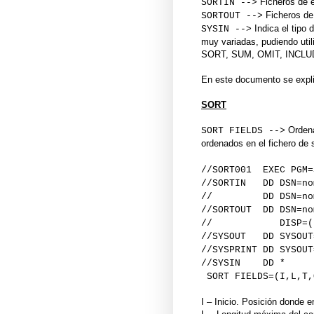
Ficheros de 
SORTIN -->
Ficheros de
SORTOUT -->
Indica el tipo 
SYSIN -->
muy variadas, pudiendo util
SORT, SUM, OMIT, INCLU
En este documento se expli
SORT
Ordena 
SORT FIELDS -->
ordenados en el fichero de s
//SORT001 EXEC PGM=
//SORTIN DD DSN=nom
// DD DSN=nombre
//SORTOUT DD DSN=no
// DISP=(,CATLG,
//SYSOUT DD SYSOUT
//SYSPRINT DD SYSOUT
//SYSIN DD *
SORT FIELDS=(I,L,T,
I – Inicio. Posición donde 