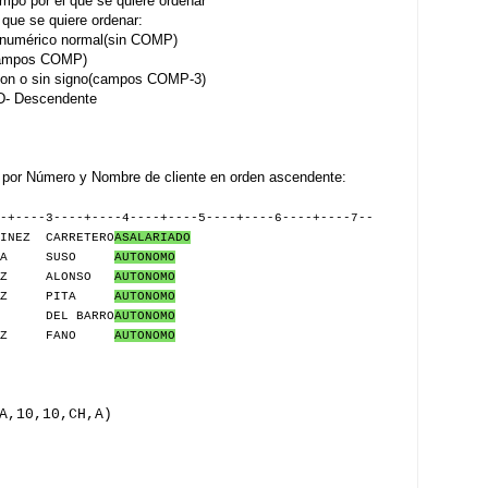
mpo por el que se quiere ordenar
que se quiere ordenar:
umérico normal(sin COMP)
ampos COMP)
 o sin signo(campos COMP-3)
D- Descendente
ro por Número y Nombre de cliente en orden ascendente:
-+----3----+----4----+----5----+----6----+----7--
NEZ CARRETERO
ASALARIADO
VILLA SUSO
AUTONOMO
OPEZ ALONSO
AUTONOMO
PEZ PITA
AUTONOMO
O DEL BARRO
AUTONOMO
EREZ FANO
AUTONOMO
A,10,10,CH,A)