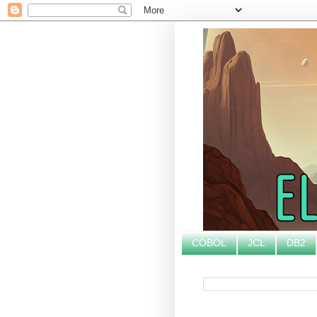
COBOL
JCL
DB2