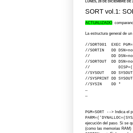
LUNES, 28 DE DICIEMBRE DE 
SORT vol.1: SO
ACTUALIZADO
: comparan
La estructura general de un
//SORT001 EXEC PGM=
//SORTIN DD DSN=nom
// DD DSN=nombre
//SORTOUT DD DSN=no
// DISP=(,CATLG,
//SYSOUT DD SYSOUT
//SYSPRINT DD SYSOUT
//SYSIN DD *
…
…
Indica el p
PGM=SORT -->
PARM=('DYNALLOC=(SYS
ejecución del paso. Si se q
(como las memorias RAM)