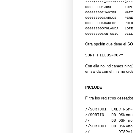
----+----1----+----2---
000000001JOSE LO
000000002JAVIER MARTI
000000003CARLOS P
000000004CARLOS POL
000000005YOLANDA LO
000000006ANTONIO V
Otra opción que tiene el SO
SORT FIELDS=COPY
Con ella no indicamos ningún
en salida con el mismo ord
INCLUDE
Filtra los registros deseado
//SORT001 EXEC PGM=
//SORTIN DD DSN=nom
// DD DSN=nombre
//SORTOUT DD DSN=no
// DISP=(,CATLG,