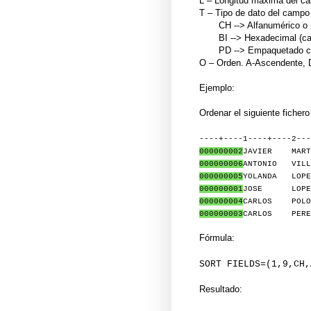
L – Longitud máxima del ca
T – Tipo de dato del campo 
CH --> Alfanumérico o n
BI --> Hexadecimal (c
PD --> Empaquetado con
O – Orden. A-Ascendente, 
Ejemplo:
Ordenar el siguiente fiche
----+----1----+----2---
000000002
JAVIER MARTI
000000006
ANTONIO 
000000005
YOLANDA L
000000001
JOSE LO
000000004
CARLOS POL
000000003
CARLOS P
Fórmula:
SORT FIELDS=(1,9,CH,
Resultado: