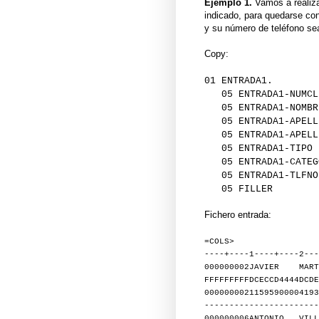
Ejemplo 1.
Vamos a realiza
indicado, para quedarse c
y su número de teléfono se
Copy:
01 ENTRADA1.
05 ENTRADA1-NUMC
05 ENTRADA1-NOMB
05 ENTRADA1-APELL
05 ENTRADA1-APELL
05 ENTRADA1-TIP
05 ENTRADA1-CATEGO
05 ENTRADA1-TLF
05 FILLER PIC
Fichero entrada:
=COLS>
----+----1----+----2---
000000002JAVIER MART
FFFFFFFFFDCECCD4444DCDE
00000000211595900004193
-----------------------
000000006ANTONIO