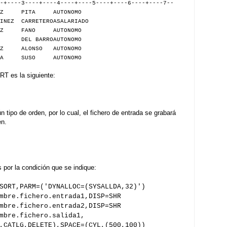
-+----3----+----4----+----5----+----6----+----7--
PEZ PITA AUTONOMO
NEZ CARRETEROASALARIADO
EREZ FANO AUTONOMO
O DEL BARROAUTONOMO
PEZ ALONSO AUTONOMO
ILLA SUSO AUTONOMO
RT es la siguiente:
 tipo de orden, por lo cual, el fichero de entrada se grabará
en.
s por la condición que se indique:
SORT,PARM=('DYNALLOC=(SYSALLDA,32)')
bre.fichero.entrada1,DISP=SHR
.fichero.entrada2,DISP=SHR
mbre.fichero.salida1,
DELETE),SPACE=(CYL,(500,100))