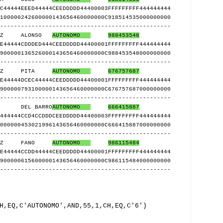
C44444EEED44444CEEDDDDD44400003FFFFFFFFF444444444
100000242600000143656460000000C918514535000000000
-------------------------------------------------
LOPEZ ALONSO
AUTONOMO
988453548
E44444CDDDED444CEEDDDDD44400001FFFFFFFFF444444444
900000136526000143656460000000C988453548000000000
-------------------------------------------------
LOPEZ PITA
AUTONOMO
676757687
E44444DCEC44444CEEDDDDD44400001FFFFFFFFF444444444
900000793100000143656460000000C676757687000000000
-------------------------------------------------
LO DEL BARRO
AUTONOMO
666415887
444444CCD4CCDDDCEEDDDDD44400003FFFFFFFFF444444444
000000453021996143656460000000C666415887000000000
-------------------------------------------------
 PEREZ FANO
AUTONOMO
986115484
E44444CCDD44444CEEDDDDD44400001FFFFFFFFF444444444
900000615600000143656460000000C986115484000000000
-------------------------------------------------
H,EQ,C'AUTONOMO',AND,55,1,CH,EQ,C'6')