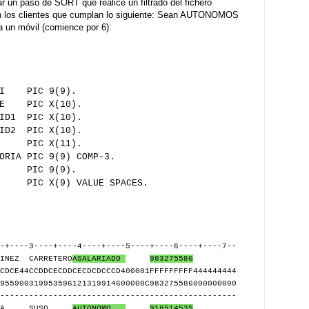
r un paso de SORT que realice un filtrado del fichero
on los clientes que cumplan lo siguiente: Sean AUTONOMOS
a un móvil (comience por 6):
LI PIC 9(9).
RE PIC X(10).
ID1 PIC X(10).
ID2 PIC X(10).
O PIC X(11).
RIA PIC 9(9) COMP-3.
NO PIC 9(9).
 X(9) VALUE SPACES.
-+----3----+----4----+----5----+----6----+----7--
INEZ CARRETERO
ASALARIADO
983275586
CDCE44CCDDCECDDCECDCDCCCD400001FFFFFFFFF444444444
955900319953596121319914600000C983275586000000000
-------------------------------------------------
 VILLA SUSO
AUTONOMO
918514535