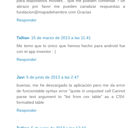
pára dispositivos moviles... que me pueden comentar ? un
abrazo por favor me pueden canalizar respuestas a
fundacion@mapadehambre.com Gracias
Responder
Tallian
15 de marzo de 2013 a las 11:41
Me temo que lo único que hemos hecho para android fue
con el app inventor : (
Responder
Javi
5 de junio de 2013 a las 2:47
buenas, me he descargado la aplicación pero me da error
de funciontable syntax error "quote in unquoted cell Cannot
parse text argument to "list from csv table" as a CSV-
formatted table
Responder
Tallian
5 de junio de 2013 a las 12:10